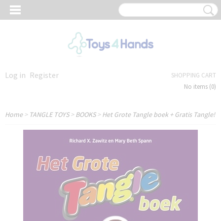
Log in
Register
SHOPPING CART
No items
(0)
Home
>
TANGLE TOYS
>
BOOKS
>
Het Grote Tangle boek + Gratis Tangle!